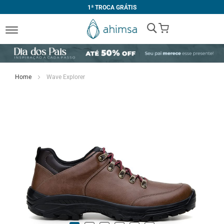
1ª TROCA GRÁTIS
My Cart
Home
Wave Explorer