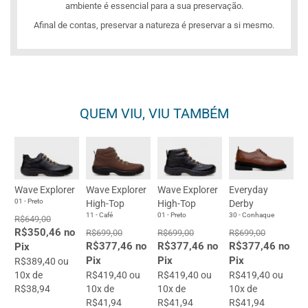
ambiente é essencial para a sua preservação.
Afinal de contas, preservar a natureza é preservar a si mesmo.
QUEM VIU, VIU TAMBÉM
Wave Explorer
Wave Explorer
Wave Explorer
Everyday
01 - Preto
High-Top
High-Top
Derby
11 - Café
01 - Preto
30 - Conhaque
R$649,00
R$350,46 no
R$699,00
R$699,00
R$699,00
R$377,46 no
R$377,46 no
R$377,46 no
Pix
Pix
Pix
Pix
R$389,40 ou
10x de
R$419,40 ou
R$419,40 ou
R$419,40 ou
R$38,94
10x de
10x de
10x de
R$41,94
R$41,94
R$41,94