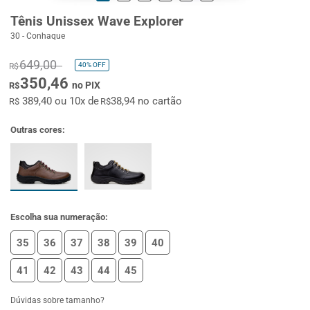
Tênis Unissex Wave Explorer
30 - Conhaque
649,00
40%
OFF
R$
350,46
no PIX
R$
389,40 ou 10x de
38,94 no cartão
R$
R$
Outras cores:
Escolha sua numeração:
35
36
37
38
39
40
41
42
43
44
45
Dúvidas sobre tamanho?