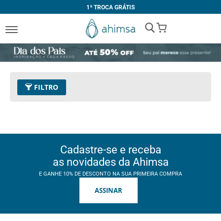
1ª TROCA GRÁTIS
My Cart
FILTRO
Preço
R$ 160,00 - R$ 169,99
Remover este Item
Cor
11 - Café
Remover este Item
Cadastre-se e receba
Limpar Tudo
as novidades da Ahimsa
E GANHE 10% DE DESCONTO NA SUA PRIMEIRA COMPRA
ASSINAR