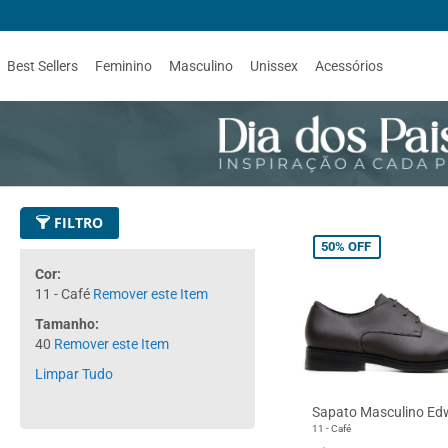
Best Sellers
Feminino
Masculino
Unissex
Acessórios
FILTRO
50%
OFF
Cor
11 - Café
Remover este Item
Tamanho
40
Remover este Item
Limpar Tudo
Sapato Masculino Ed
11 - Café