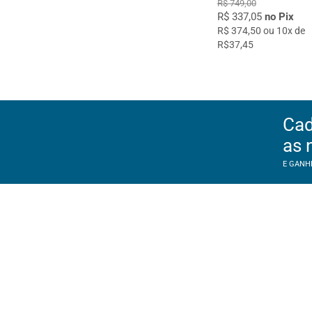
R$ 749,00
R$ 337,05
no Pix
R$ 374,50 ou 10x de
R$37,45
Cad
as 
E GANH