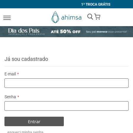
1ª TROCA GRÁTIS
My Cart
Já sou cadastrado
E-mail
Senha
Entrar
esqueci minha senha