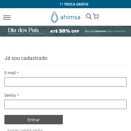
1ª TROCA GRÁTIS
My Cart
Já sou cadastrado
E-mail
Senha
Entrar
esqueci minha senha