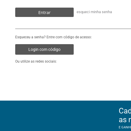
Entrar
esqueci minha senha
Esqueceu a senha? Entre com código de acesso:
Login com código
Ou utilize as redes sociais:
Cad
as 
E GANH