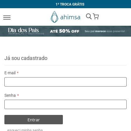
1ª TROCA GRÁTIS
My Cart
Já sou cadastrado
E-mail
Senha
Entrar
esqueci minha senha