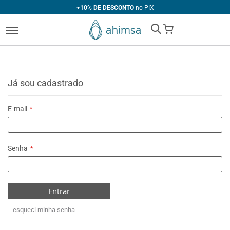
+10% DE DESCONTO
no PIX
My Cart
Já sou cadastrado
E-mail
Senha
Entrar
esqueci minha senha