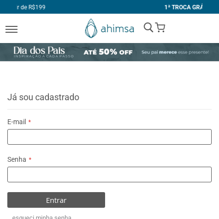
1ª TROCA GRÁTIS
My Cart
Já sou cadastrado
E-mail
Senha
Entrar
esqueci minha senha