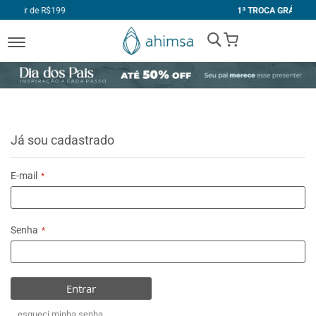
99
1ª TROCA GRÁTIS
My Cart
Já sou cadastrado
E-mail
Senha
Entrar
esqueci minha senha