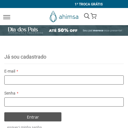
1ª TROCA GRÁTIS
My Cart
Já sou cadastrado
E-mail
Senha
Entrar
esqueci minha senha