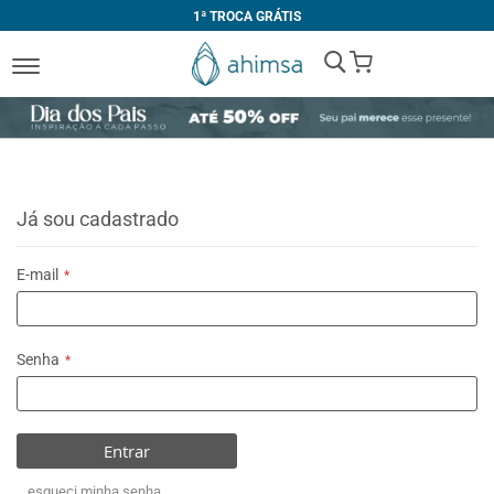
1ª TROCA GRÁTIS
My Cart
Já sou cadastrado
E-mail
Senha
Entrar
esqueci minha senha