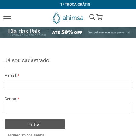
1ª TROCA GRÁTIS
My Cart
Já sou cadastrado
E-mail
Senha
Entrar
esqueci minha senha