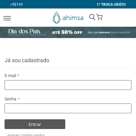
1ª TROCA GRÁTIS
My Cart
Já sou cadastrado
E-mail
Senha
Entrar
esqueci minha senha