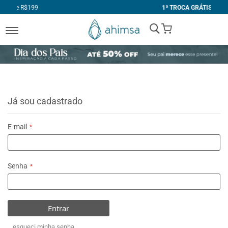
1ª TROCA GRÁTIS
My Cart
Já sou cadastrado
E-mail
Senha
Entrar
esqueci minha senha