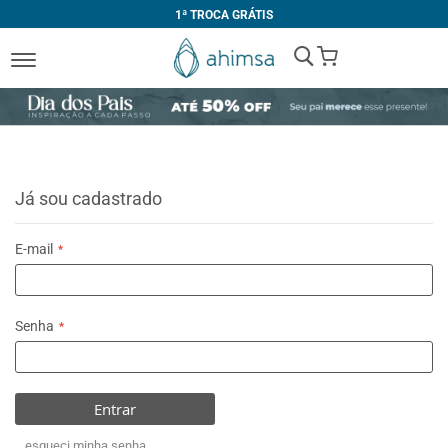
1ª TROCA GRÁTIS
My Cart
Já sou cadastrado
E-mail
Senha
Entrar
esqueci minha senha