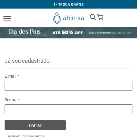
1ª TROCA GRÁTIS
My Cart
Já sou cadastrado
E-mail
Senha
Entrar
esqueci minha senha