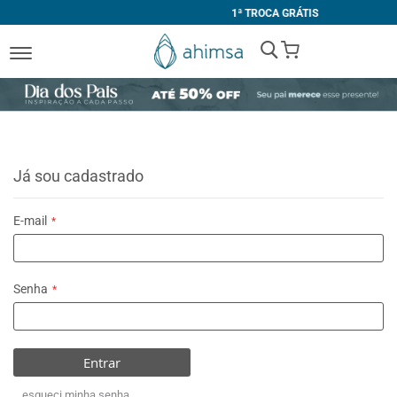
1ª TROCA GRÁTIS
My Cart
Já sou cadastrado
E-mail
Senha
Entrar
esqueci minha senha