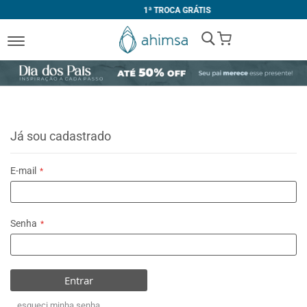
1ª TROCA GRÁTIS
My Cart
Já sou cadastrado
E-mail
Senha
Entrar
esqueci minha senha