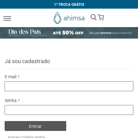
1ª TROCA GRÁTIS
My Cart
Já sou cadastrado
E-mail
Senha
Entrar
esqueci minha senha