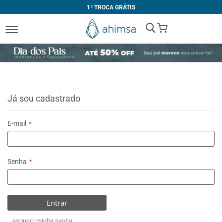
1ª TROCA GRÁTIS
My Cart
Já sou cadastrado
E-mail
Senha
Entrar
esqueci minha senha