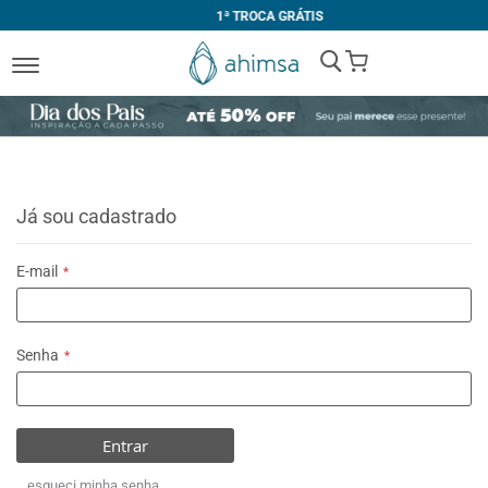
1ª TROCA GRÁTIS
My Cart
Já sou cadastrado
E-mail
Senha
Entrar
esqueci minha senha