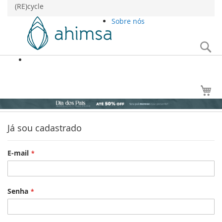
(RE)cycle
Sobre nós
Pe
My
Já sou cadastrado
E-mail
Senha