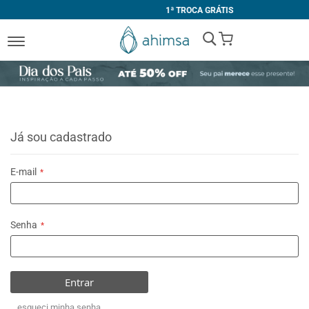
1ª TROCA GRÁTIS
My Cart
Já sou cadastrado
E-mail
Senha
Entrar
esqueci minha senha