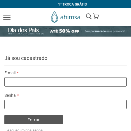
1ª TROCA GRÁTIS
My Cart
Já sou cadastrado
E-mail
Senha
Entrar
esqueci minha senha