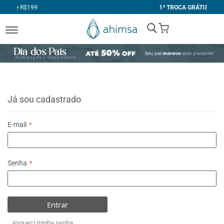
1ª TROCA GRÁTIS
My Cart
Já sou cadastrado
E-mail
Senha
Entrar
esqueci minha senha