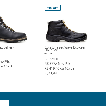
40%
OFF
ex Jeffery
Bota Unissex Wave Explorer
High-Top
01 - Preto
R$ 699,00
no Pix
R$ 377,46
no Pix
ou 10x de
R$ 419,40 ou 10x de
R$41,94