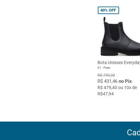
40%
OFF
Bota Unissex Everyda
01 - Preto
R$ 799,00
R$ 431,46
no Pix
R$ 479,40 ou 10x de
R$47,94
Cad