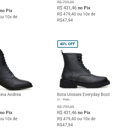
R$ 799,00
R$ 431,46
no Pix
no Pix
R$ 479,40 ou 10x de
ou 10x de
R$47,94
40%
OFF
ina Andrea
Bota Unissex Everyday Boot
01 - Preto
R$ 799,00
no Pix
R$ 431,46
no Pix
ou 10x de
R$ 479,40 ou 10x de
R$47,94