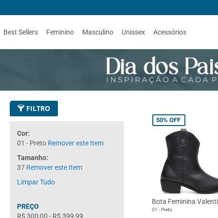
Best Sellers
Feminino
Masculino
Unissex
Acessórios
FILTRO
50%
OFF
Cor
01 - Preto
Remover este Item
Tamanho
37
Remover este Item
Limpar Tudo
Bota Feminina Valent
PREÇO
01 - Preto
R$ 300,00
-
R$ 399,99