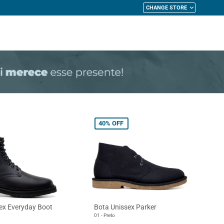
CHANGE STORE
My Cart
40%
OFF
ex Everyday Boot
Bota Unissex Parker
01 - Preto