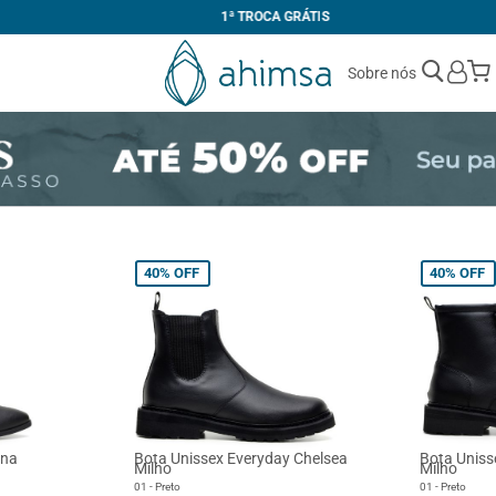
1ª TROCA GRÁTIS
Sobre nós
40%
OFF
40%
OFF
ina
Bota Unissex Everyday Chelsea
Bota Uniss
Milho
Milho
01 - Preto
01 - Preto