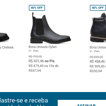
40%
OFF
40%
OFF
Bota Unissex Dylan
y Chelsea
Bota Uniss
01 - Preto
01 - Preto
R$ 799,00
R$ 849,00
R$ 431,46
no Pix
R$ 458,46
R$ 479,40 ou 10x de
R$ 509,40 
R$47,94
R$50,94
astre-se e receba