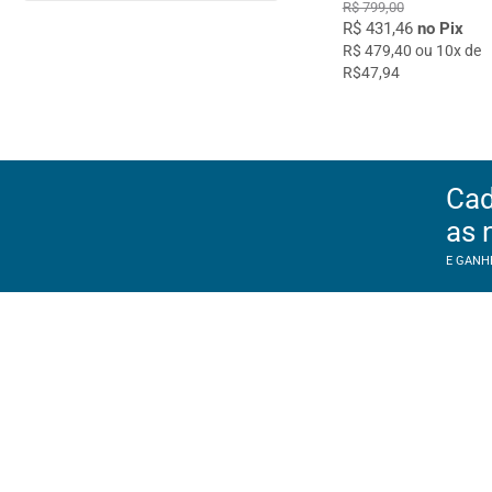
R$ 799,00
R$ 431,46
no Pix
R$ 479,40 ou 10x de
R$47,94
Cad
as 
E GANH