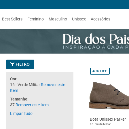
Best Sellers
Feminino
Masculino
Unissex
Acessórios
FILTRO
40%
OFF
Cor
16 - Verde Militar
Remover este
Item
Tamanho
37
Remover este Item
Limpar Tudo
Bota Unissex Parker
16 - Verde Militar