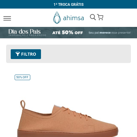
1ª TROCA GRÁTIS
My Cart
FILTRO
Cor
05 - Tan
Remover este Item
50%
OFF
Tamanho
39
Remover este Item
Limpar Tudo
PREÇO
R$ 200,00
-
R$ 299,99
R$ 400,00
e acima