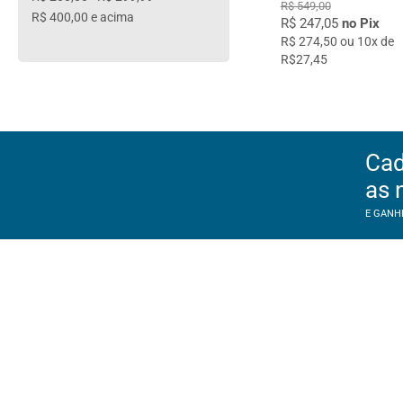
R$ 549,00
R$ 400,00
e acima
R$ 247,05
no Pix
R$ 274,50 ou 10x de
R$27,45
Cad
as 
E GANH