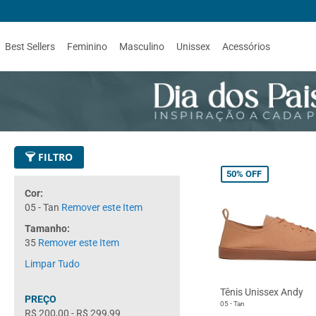
Best Sellers
Feminino
Masculino
Unissex
Acessórios
FILTRO
50%
OFF
Cor
05 - Tan
Remover este Item
Tamanho
35
Remover este Item
Limpar Tudo
Tênis Unissex Andy
PREÇO
05 - Tan
R$ 200,00
-
R$ 299,99