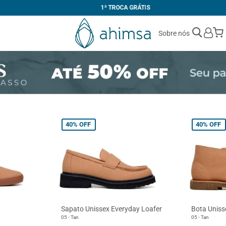
1ª TROCA GRÁTIS
Sobre nós
40%
OFF
40%
OFF
Sapato Unissex Everyday Loafer
Bota Uniss
05 - Tan
05 - Tan