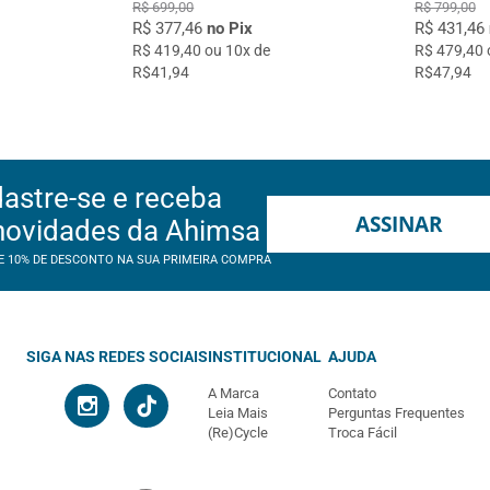
R$ 699,00
R$ 799,00
R$ 377,46
no Pix
R$ 431,46
R$ 419,40 ou 10x de
R$ 479,40 
R$41,94
R$47,94
astre-se e receba
ASSINAR
novidades da Ahimsa
E 10% DE DESCONTO NA SUA PRIMEIRA COMPRA
SIGA NAS REDES SOCIAIS
INSTITUCIONAL
AJUDA
A Marca
Contato
Leia Mais
Perguntas Frequentes
(Re)Cycle
Troca Fácil