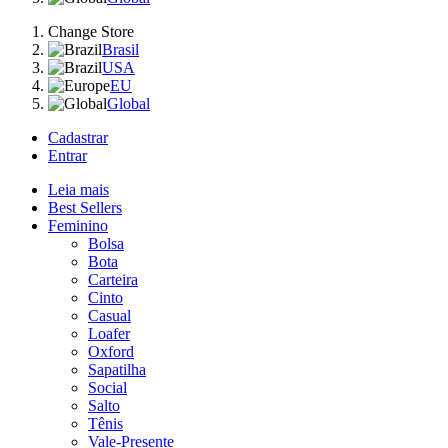
Change Store
Brasil
USA
EU
Global
Cadastrar
Entrar
Leia mais
Best Sellers
Feminino
Bolsa
Bota
Carteira
Cinto
Casual
Loafer
Oxford
Sapatilha
Social
Salto
Tênis
Vale-Presente