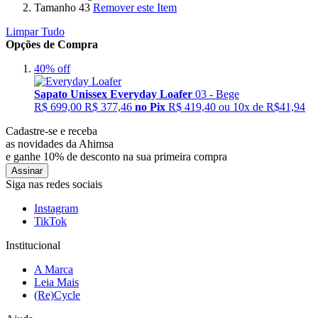
Tamanho
43
Remover este Item
Limpar Tudo
Opções de Compra
40%
off
Sapato Unissex Everyday Loafer
03 - Bege
R$ 699,00
R$ 377,46
no Pix
R$ 419,40 ou 10x de R$41,94
Cadastre-se e receba
as novidades da Ahimsa
e ganhe 10% de desconto na sua primeira compra
Assinar
Siga nas redes sociais
Instagram
TikTok
Institucional
A Marca
Leia Mais
(Re)Cycle