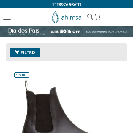
1ª TROCA GRÁTIS
My Cart
FILTRO
Tamanho
41
Remover este Item
40%
OFF
Limpar Tudo
COR
Preto
Café