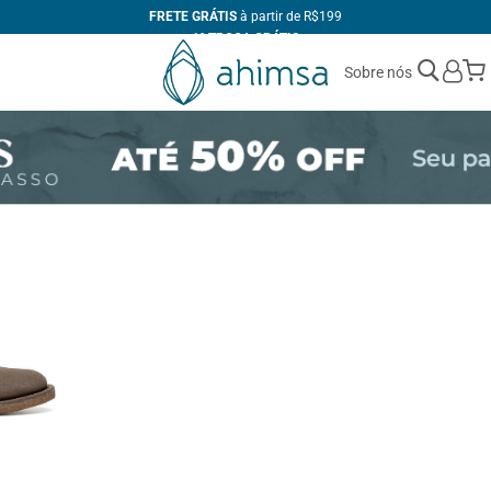
FRETE GRÁTIS
à partir de R$199
1ª TROCA GRÁTIS
ATÉ 10X
SEM JUROS
Sobre nós
+10% DE DESCONTO
no PIX
FABRICAÇÃO PRÓPRIA