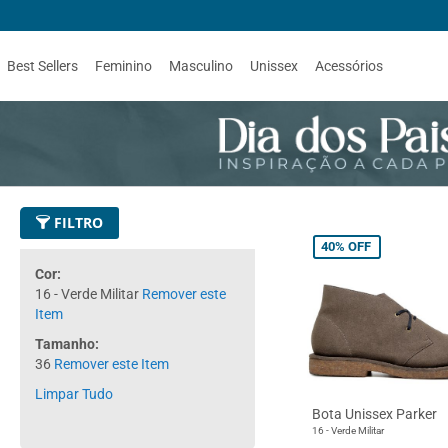
Best Sellers
Feminino
Masculino
Unissex
Acessórios
FILTRO
40%
OFF
Cor
16 - Verde Militar
Remover este
Item
Tamanho
36
Remover este Item
Limpar Tudo
Bota Unissex Parker
16 - Verde Militar