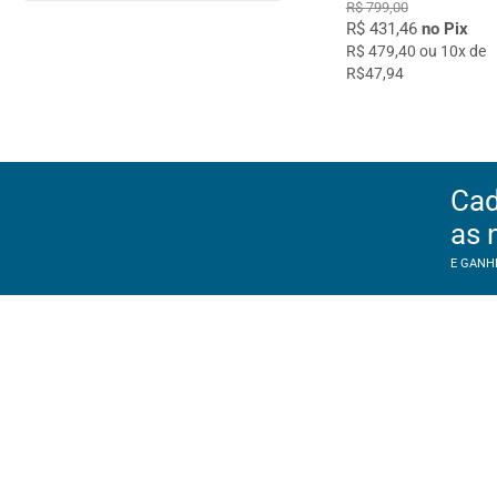
R$ 799,00
R$ 431,46
no Pix
R$ 479,40 ou 10x de
R$47,94
Cad
as 
E GANH