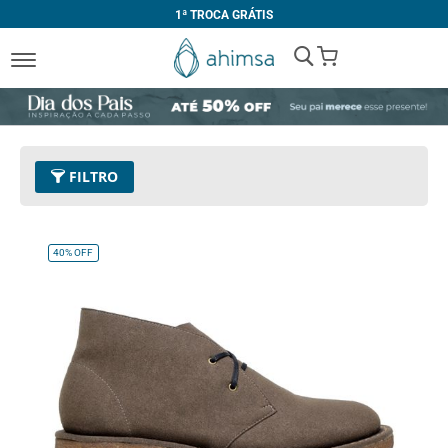
1ª TROCA GRÁTIS
My Cart
FILTRO
Cor
16 - Verde Militar
Remover este Item
40%
OFF
Tamanho
34
Remover este Item
Limpar Tudo