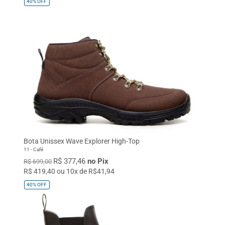
40%
OFF
Bota Unissex Wave Explorer High-Top
11 - Café
R$ 377,46
no Pix
R$ 699,00
R$ 419,40 ou 10x de R$41,94
40%
OFF