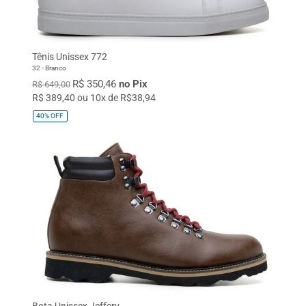
COR
Preto
Café
Conhaque
Branco
Tênis Unissex 772
32 - Branco
R$ 350,46
no Pix
R$ 649,00
R$ 389,40 ou 10x de R$38,94
40%
OFF
Bota Unissex Jeffery