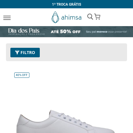
1ª TROCA GRÁTIS
My Cart
FILTRO
Tamanho
45
Remover este Item
40%
OFF
Limpar Tudo
PREÇO
R$ 200,00
-
R$ 299,99
R$ 300,00
-
R$ 399,99
R$ 400,00
-
R$ 499,99
R$ 500,00
e acima