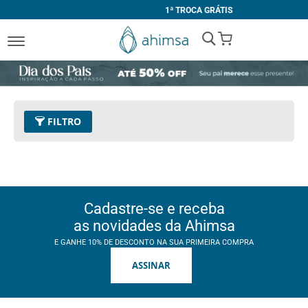
1ª TROCA GRÁTIS
My Cart
FILTRO
Cor
19 - Azul Marinho
Remover este Item
Limpar Tudo
Cadastre-se e receba
as novidades da Ahimsa
E GANHE 10% DE DESCONTO NA SUA PRIMEIRA COMPRA
ASSINAR