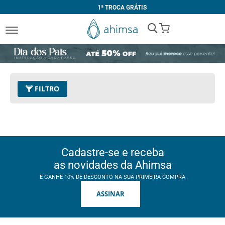
1ª TROCA GRÁTIS
My Cart
FILTRO
Tamanho
41
Remover este Item
Limpar Tudo
Cadastre-se e receba
as novidades da Ahimsa
E GANHE 10% DE DESCONTO NA SUA PRIMEIRA COMPRA
ASSINAR