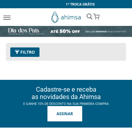
1ª TROCA GRÁTIS
My Cart
FILTRO
Tamanho
44
Remover este Item
Limpar Tudo
Cadastre-se e receba
as novidades da Ahimsa
E GANHE 10% DE DESCONTO NA SUA PRIMEIRA COMPRA
ASSINAR