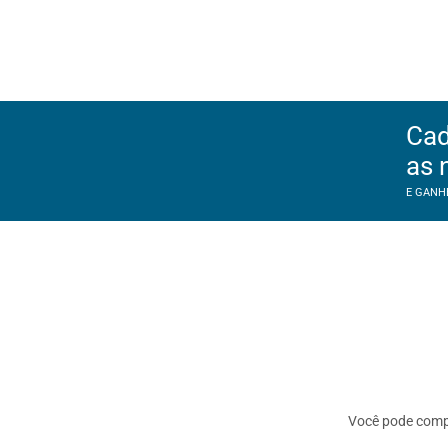
Cad
as 
E GANH
Você pode com