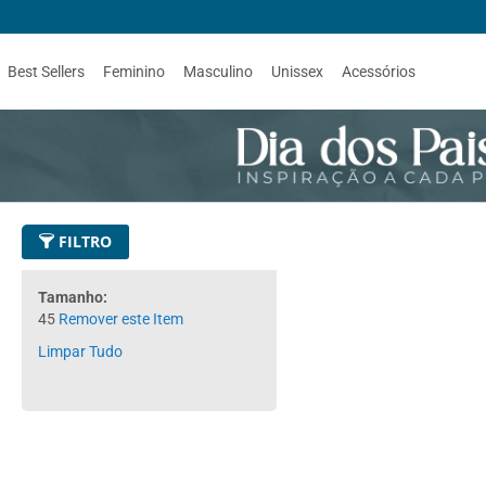
Best Sellers
Feminino
Masculino
Unissex
Acessórios
FILTRO
Tamanho
45
Remover este Item
Limpar Tudo