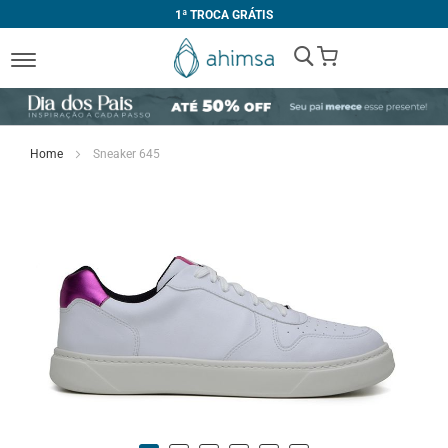
1ª TROCA GRÁTIS
My Cart
Home
Sneaker 645