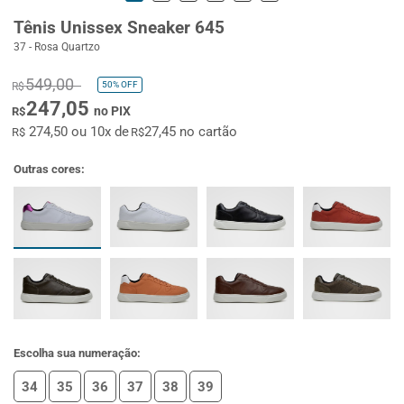
Tênis Unissex Sneaker 645
37 - Rosa Quartzo
549,00
50%
OFF
R$
247,05
no PIX
R$
274,50 ou 10x de
27,45 no cartão
R$
R$
Outras cores:
Escolha sua numeração:
34
35
36
37
38
39