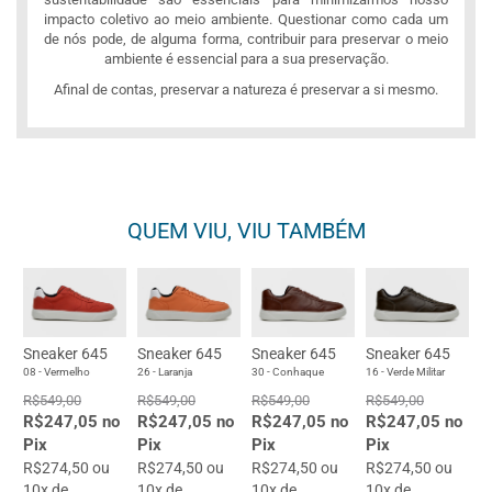
impacto coletivo ao meio ambiente. Questionar como cada um
de nós pode, de alguma forma, contribuir para preservar o meio
ambiente é essencial para a sua preservação.
Afinal de contas, preservar a natureza é preservar a si mesmo.
QUEM VIU, VIU TAMBÉM
Sneaker 645
Sneaker 645
Sneaker 645
Sneaker 645
08 - Vermelho
26 - Laranja
30 - Conhaque
16 - Verde Militar
R$549,00
R$549,00
R$549,00
R$549,00
R$247,05 no
R$247,05 no
R$247,05 no
R$247,05 no
Pix
Pix
Pix
Pix
R$274,50 ou
R$274,50 ou
R$274,50 ou
R$274,50 ou
10x de
10x de
10x de
10x de