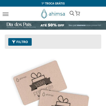
1ª TROCA GRÁTIS
My Cart
FILTRO
Tamanho
Único
Remover este Item
Limpar Tudo
PREÇO
COR
R$ 200,00
-
R$ 299,99
Preto
R$ 300,00
-
R$ 399,99
R$ 500,00
e acima