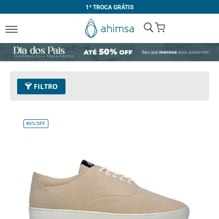
1ª TROCA GRÁTIS
My Cart
FILTRO
Cor
03 - Bege
Remover este Item
40%
OFF
Tamanho
39
Remover este Item
Limpar Tudo
PREÇO
R$ 200,00
-
R$ 299,99
R$ 300,00
-
R$ 399,99
R$ 400,00
e acima