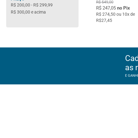
R$ 549,00
R$ 200,00
-
R$ 299,99
R$ 247,05
no Pix
R$ 300,00
e acima
R$ 274,50 ou 10x de
R$27,45
Cad
as 
E GANH