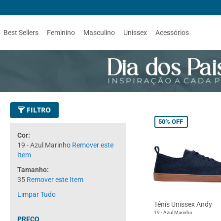
Best Sellers
Feminino
Masculino
Unissex
Acessórios
FILTRO
50%
OFF
Cor
19 - Azul Marinho
Remover este
Item
Tamanho
35
Remover este Item
Limpar Tudo
Tênis Unissex Andy
19 - Azul Marinho
PREÇO