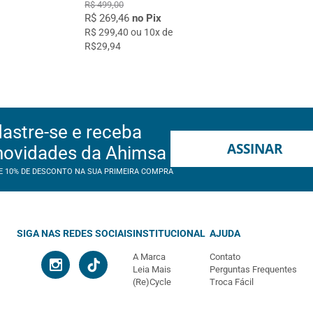
R$ 499,00
R$ 269,46
no Pix
R$ 299,40 ou 10x de
R$29,94
astre-se e receba
ASSINAR
novidades da Ahimsa
E 10% DE DESCONTO NA SUA PRIMEIRA COMPRA
SIGA NAS REDES SOCIAIS
INSTITUCIONAL
AJUDA
A Marca
Contato
Leia Mais
Perguntas Frequentes
(Re)Cycle
Troca Fácil