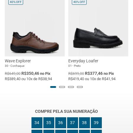
40%
OFF
40%
OFF
Wave Explorer
Everyday Loafer
30 - Conhaque
01 - Preto
R$350,46
R$377,46
R$649,00
no Pix
R$699,00
no Pix
R$389,40 ou 10x de R$38,94
R$419,40 ou 10x de R$41,94
COMPRE PELA SUA NUMERAÇÃO
34
35
36
37
38
39