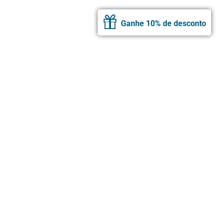
Ganhe 10% de desconto
Cadastre-se e receba
as novidades da Ahimsa
E GANHE 10% DE DESCONTO NA SUA PRIMEIRA COMPRA
ASSINAR
SIGA NAS REDES SOCIAIS