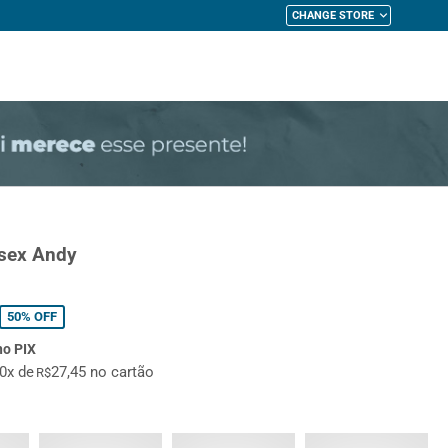
CHANGE STORE
My Cart
ssex Andy
50%
OFF
no PIX
10x de
27,45 no cartão
R$