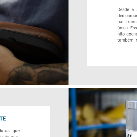
Desde a s
dedicamos
par trans
única. Es
não apena
também r
TE
dutos que
ciais para