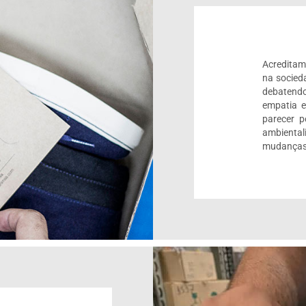
Acreditam
na socied
debatendo
empatia 
parecer 
ambienta
mudanças