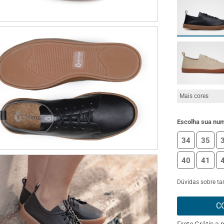
Mais cores
Escolha sua nu
34
35
40
41
Dúvidas sobre t
C