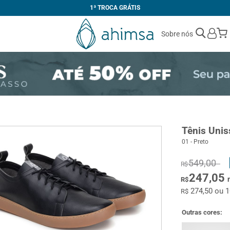
1ª TROCA GRÁTIS
Sobre nós
Tênis Uni
01 - Preto
549,00
R$
247,05
R$
274,50 ou 
R$
Outras cores: