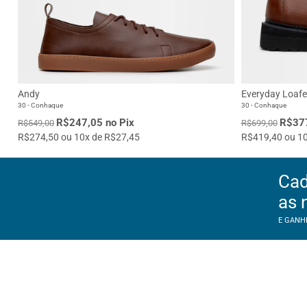
Andy
Everyday Loafe
30 - Conhaque
30 - Conhaque
R$247,05 no Pix
R$377
R$549,00
R$699,00
R$274,50 ou 10x de R$27,45
R$419,40 ou 10
Cad
as 
E GANH