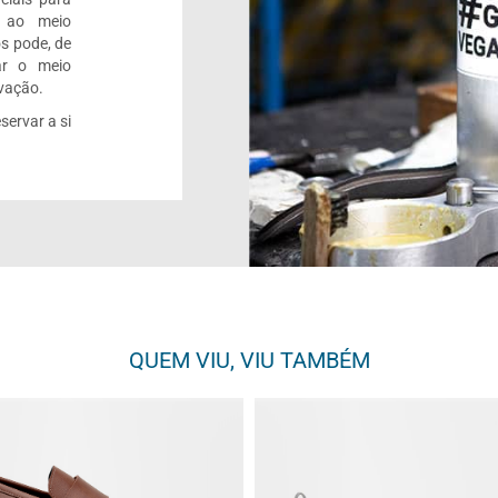
o ao meio
s pode, de
ar o meio
rvação.
servar a si
QUEM VIU, VIU TAMBÉM