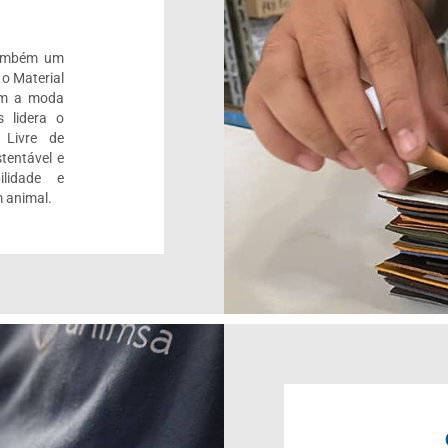
também um
 o Material
om a moda
 lidera o
 Livre de
tentável e
ilidade e
 animal.