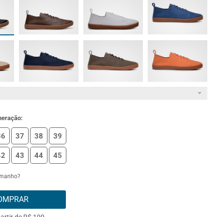
meração:
36
37
38
39
42
43
44
45
amanho?
OMPRAR