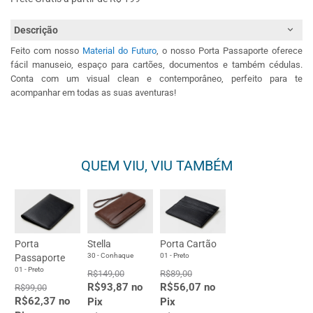
Descrição
Feito com nosso
Material do Futuro
, o nosso Porta Passaporte oferece
fácil manuseio, espaço para cartões, documentos e também cédulas.
Conta com um visual clean e contemporâneo, perfeito para te
acompanhar em todas as suas aventuras!
QUEM VIU, VIU TAMBÉM
Porta
Stella
Porta Cartão
30 - Conhaque
01 - Preto
Passaporte
01 - Preto
R$149,00
R$89,00
R$93,87 no
R$56,07 no
R$99,00
R$62,37 no
Pix
Pix