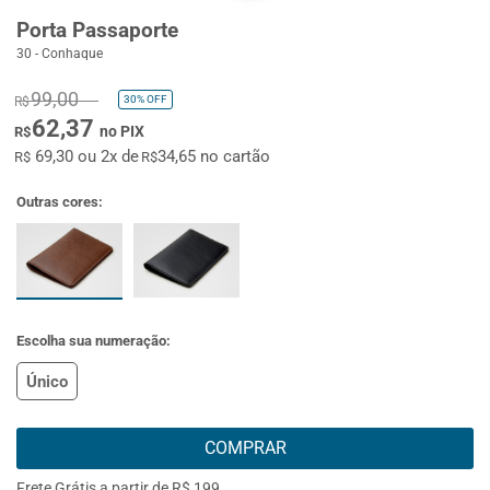
Porta Passaporte
30 - Conhaque
99,00
30%
OFF
R$
62,37
no PIX
R$
69,30 ou 2x de
34,65 no cartão
R$
R$
Outras cores:
Escolha sua numeração:
Único
COMPRAR
Frete Grátis a partir de R$ 199