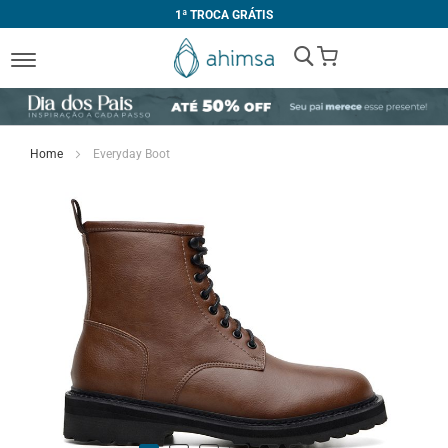
1ª TROCA GRÁTIS
My Cart
Home
Everyday Boot