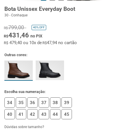
Bota Unissex Everyday Boot
30 - Conhaque
799,00
40%
OFF
R$
431,46
no PIX
R$
479,40 ou 10x de
47,94 no cartão
R$
R$
Outras cores:
Escolha sua numeração:
34
35
36
37
38
39
40
41
42
43
44
45
Dúvidas sobre tamanho?