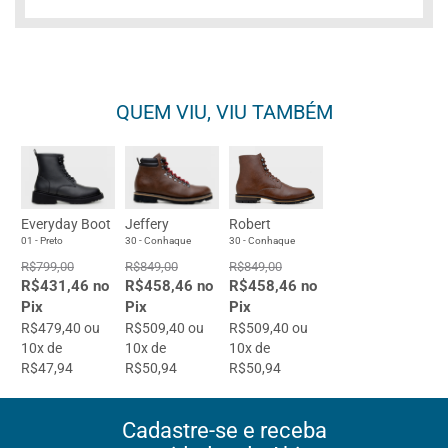
QUEM VIU, VIU TAMBÉM
Everyday Boot
Jeffery
Robert
01 - Preto
30 - Conhaque
30 - Conhaque
R$799,00
R$849,00
R$849,00
R$431,46 no
R$458,46 no
R$458,46 no
Pix
Pix
Pix
R$479,40 ou
R$509,40 ou
R$509,40 ou
10x de
10x de
10x de
R$47,94
R$50,94
R$50,94
Cadastre-se e receba