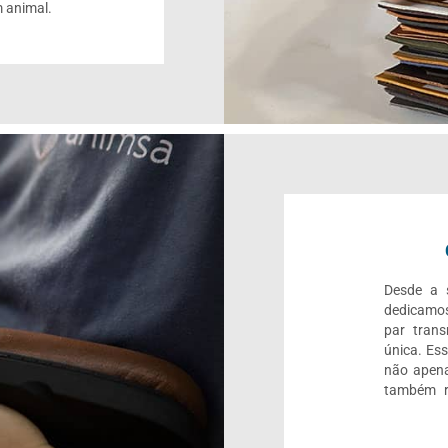
 animal.
Desde a s
dedicamos
par trans
única. Es
não apena
também r