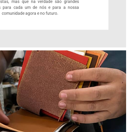
listas, mas que na verdade são grandes
 para cada um de nós e para a nossa
comunidade agora e no futuro.