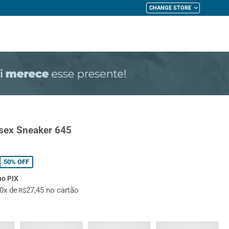
CHANGE STORE
My Cart
ssex Sneaker 645
50%
OFF
no PIX
10x de
27,45 no cartão
R$