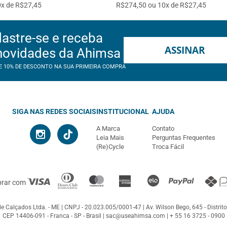
x de R$27,45
R$274,50 ou 10x de R$27,45
astre-se e receba
ASSINAR
novidades da Ahimsa
E 10% DE DESCONTO NA SUA PRIMEIRA COMPRA
SIGA NAS REDES SOCIAIS
INSTITUCIONAL
AJUDA
A Marca
Contato
Leia Mais
Perguntas Frequentes
(Re)Cycle
Troca Fácil
prar com
e Calçados Ltda. - ME
CNPJ - 20.023.005/0001-47
Av. Wilson Bego, 645 - Distrito
CEP 14406-091 - Franca - SP - Brasil |
sac@useahimsa.com
|
+ 55 16 3725 - 0900