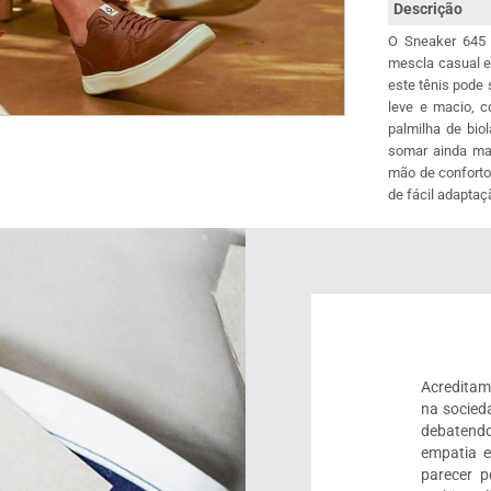
Descrição
O Sneaker 645 
mescla casual e
este tênis pode
leve e macio, c
palmilha de bio
somar ainda mai
mão de conforto
de fácil adapta
Acreditam
na socied
debatendo
empatia 
parecer 