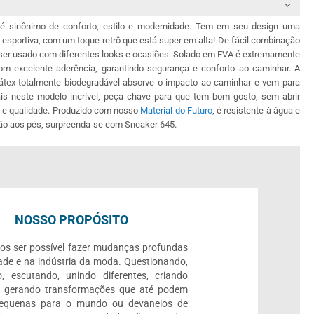
é sinônimo de conforto, estilo e modernidade. Tem em seu design uma
 esportiva, com um toque retrô que está super em alta! De fácil combinação
 ser usado com diferentes looks e ocasiões. Solado em EVA é extremamente
om excelente aderência, garantindo segurança e conforto ao caminhar. A
látex totalmente biodegradável absorve o impacto ao caminhar e vem para
s neste modelo incrível, peça chave para que tem bom gosto, sem abrir
 e qualidade. Produzido com nosso
Material do Futuro
, é resistente à água e
ção aos pés, surpreenda-se com Sneaker 645.
NOSSO PROPÓSITO
os ser possível fazer mudanças profundas
ade e na indústria da moda. Questionando,
, escutando, unindo diferentes, criando
e gerando transformações que até podem
pequenas para o mundo ou devaneios de