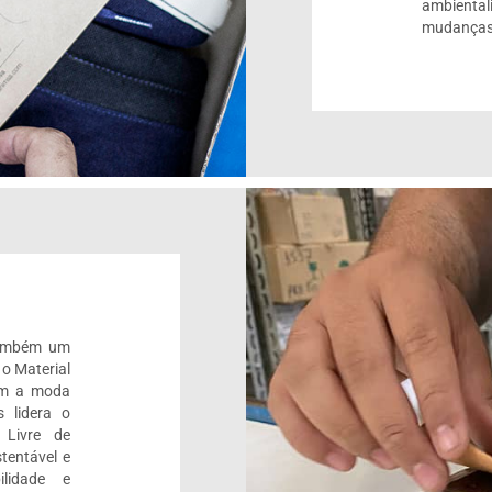
ambienta
mudanças
também um
 o Material
om a moda
 lidera o
 Livre de
tentável e
ilidade e