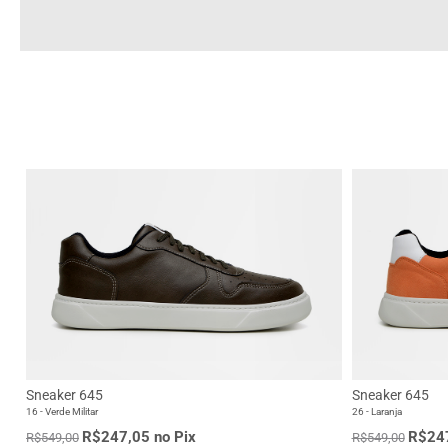
Sneaker 645
Sneaker 645
16 - Verde Militar
26 - Laranja
R$247,05 no Pix
R$247
R$549,00
R$549,00