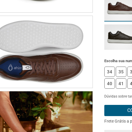
Escolha sua nu
34
35
40
41
Dúvidas sobre t
C
Frete Grátis a 