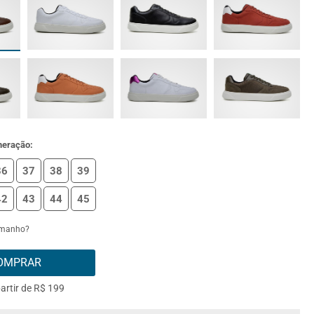
meração:
36
37
38
39
42
43
44
45
amanho?
OMPRAR
partir de R$ 199