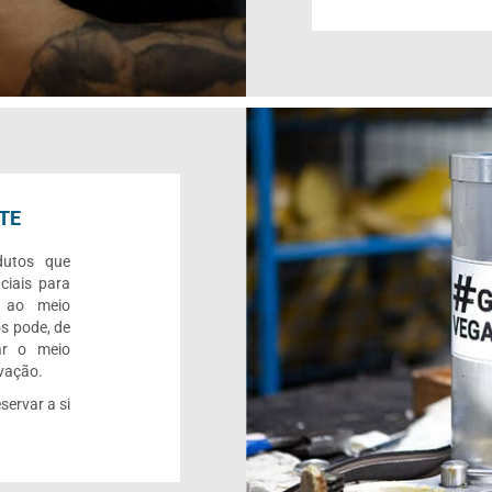
TE
dutos que
ciais para
o ao meio
s pode, de
ar o meio
rvação.
servar a si