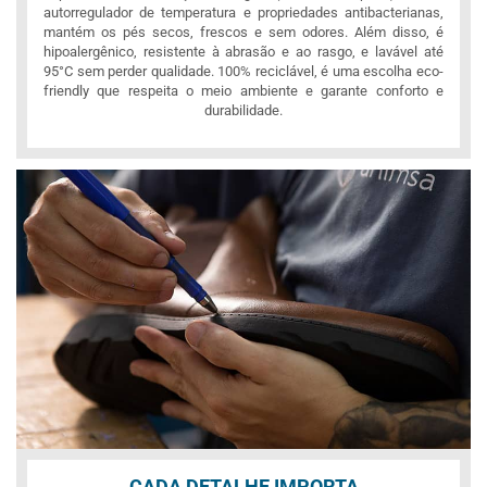
autorregulador de temperatura e propriedades antibacterianas,
mantém os pés secos, frescos e sem odores. Além disso, é
hipoalergênico, resistente à abrasão e ao rasgo, e lavável até
95°C sem perder qualidade. 100% reciclável, é uma escolha eco-
friendly que respeita o meio ambiente e garante conforto e
durabilidade.
CADA DETALHE IMPORTA