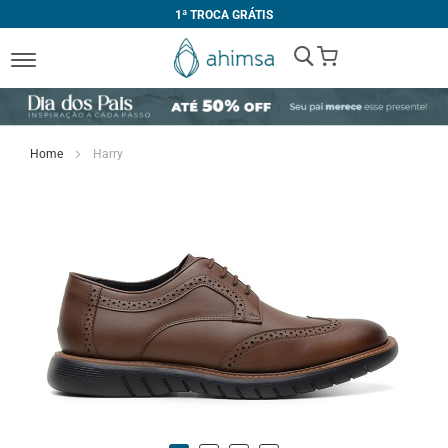
1ª TROCA GRÁTIS
My Cart
Home
Harry