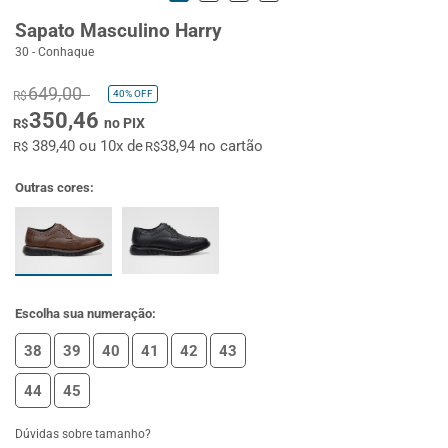
Sapato Masculino Harry
30 - Conhaque
649,00
40%
OFF
R$
350,46
no PIX
R$
389,40 ou 10x de
38,94 no cartão
R$
R$
Outras cores:
Escolha sua numeração:
38
39
40
41
42
43
44
45
Dúvidas sobre tamanho?