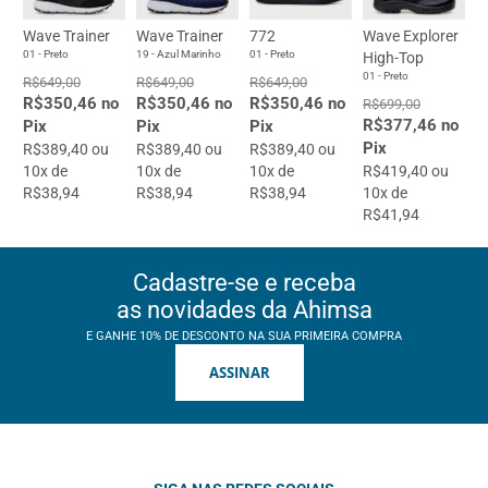
Wave Trainer
Wave Trainer
772
Wave Explorer
01 - Preto
19 - Azul Marinho
01 - Preto
High-Top
01 - Preto
R$649,00
R$649,00
R$649,00
R$350,46 no
R$350,46 no
R$350,46 no
R$699,00
R$377,46 no
Pix
Pix
Pix
Pix
R$389,40 ou
R$389,40 ou
R$389,40 ou
10x de
10x de
10x de
R$419,40 ou
R$38,94
R$38,94
R$38,94
10x de
R$41,94
Cadastre-se e receba
as novidades da Ahimsa
E GANHE 10% DE DESCONTO NA SUA PRIMEIRA COMPRA
ASSINAR