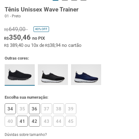
Tênis Unissex Wave Trainer
01 - Preto
649,00
40%
OFF
R$
350,46
no PIX
R$
389,40 ou 10x de
38,94 no cartão
R$
R$
Outras cores:
Escolha sua numeração:
34
35
36
37
38
39
40
41
42
43
44
45
Dúvidas sobre tamanho?